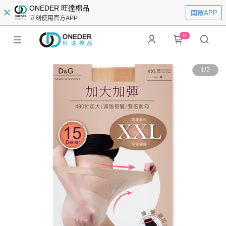
ONEDER 旺達棉品
開啟APP
立刻使用官方APP
0
1
/
2