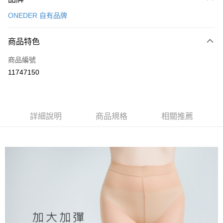
信用卡一次付款
ONEDER 自有品牌
超商取貨付款
商品特色
LINE Pay
商品編號
Apple Pay
11747150
悠遊付
全盈+PAY
ATM付款
詳細說明
商品規格
相關推薦
運送方式
全家取貨付款
每筆NT$80，滿NT$899(含以上)免運費
付款後全家取貨
每筆NT$80，滿NT$859(含以上)免運費
7-11取貨付款