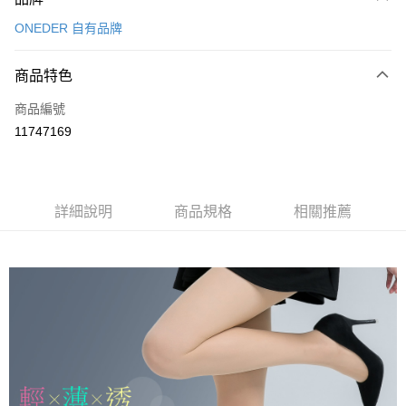
信用卡一次付款
ONEDER 自有品牌
超商取貨付款
商品特色
LINE Pay
商品編號
Apple Pay
11747169
悠遊付
全盈+PAY
ATM付款
詳細說明
商品規格
相關推薦
運送方式
全家取貨付款
每筆NT$80，滿NT$899(含以上)免運費
付款後全家取貨
每筆NT$80，滿NT$859(含以上)免運費
7-11取貨付款