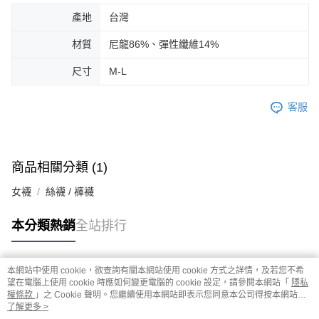
產地
台灣
材質
尼龍86%、彈性纖維14%
尺寸
M-L
客服
商品相關分類 (1)
女襪
絲襪 / 褲襪
本分類熱銷
全站排行
本網站中使用 cookie，欲查詢有關本網站使用 cookie 方式之詳情，及若您不希
熱門標籤
望在電腦上使用 cookie 時應如何變更電腦的 cookie 設定，請參閱本網站「
隱私
權條款
」之 Cookie 聲明。您繼續使用本網站即表示您同意本公司得按本網站使
用條款之 Cookie 聲明使用 cookie。
了解更多 >