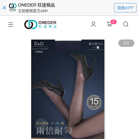
ONEDER 旺達棉品
開啟APP
立刻使用官方APP
0
1
/
1