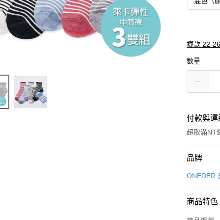
混色（
襪款 22-2
數量
付款與運
超取滿NT$
付款方式
品牌
信用卡一
ONEDER
超商取貨
商品特色
LINE Pay