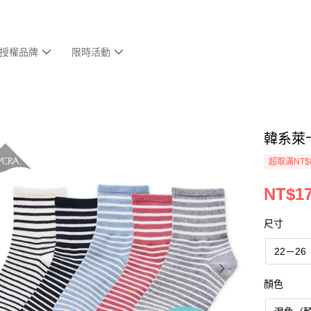
授權品牌
限時活動
韓系萊卡
超取滿NT$
NT$1
尺寸
22－26
顏色