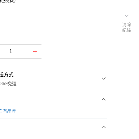
顏色隨機）
清除
6
紀錄
送方式
859免運
次付款
 自有品牌
付款