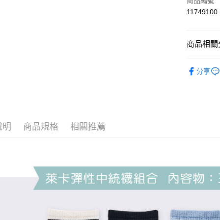
商品編號
Apple Pay
11749100
悠遊付
商品相關分
全盈+PAY
女襪
中
ATM付款
分享
運送方式
全家取貨
說明
商品規格
相關推薦
每筆NT$8
付款後全
每筆NT$8
7-11取貨
每筆NT$8
付款後7-1