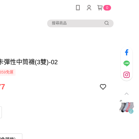
0
彈性中筒襪(3雙)-02
859免運
77