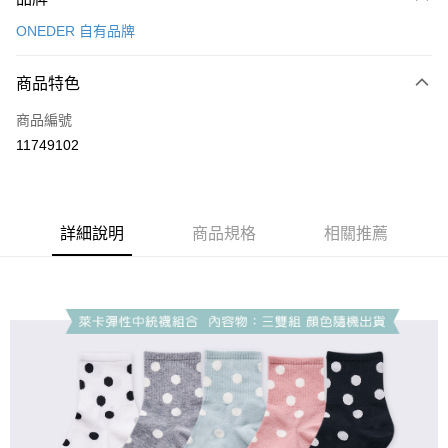
信用卡一次付款
ONEDER 自有品牌
超商取貨付款
商品特色
LINE Pay
商品編號
Apple Pay
11749102
悠遊付
全盈+PAY
ATM付款
詳細說明
商品規格
相關推薦
運送方式
全家取貨付款
每筆NT$80，滿NT$899(含以上)免運費
付款後全家取貨
每筆NT$80，滿NT$859(含以上)免運費
7-11取貨付款