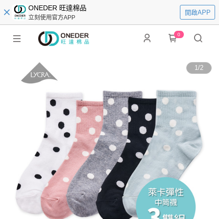
ONEDER 旺達棉品
開啟APP
立刻使用官方APP
0
1
/
2