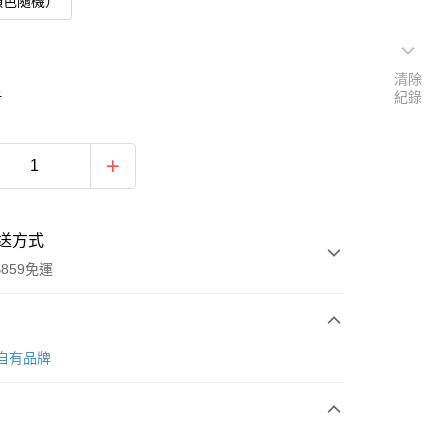
顏色隨機）
清除
6
紀錄
送方式
859免運
次付款
 自有品牌
付款