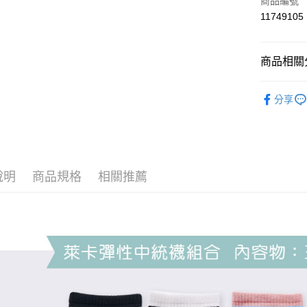
商品編號
Apple Pay
11749105
悠遊付
商品相關分
全盈+PAY
女襪
中
ATM付款
分享
運送方式
全家取貨
說明
商品規格
相關推薦
每筆NT$8
付款後全
每筆NT$8
7-11取貨
每筆NT$8
付款後7-1