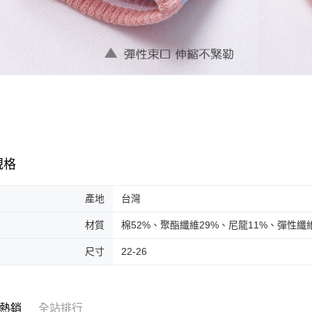
規格
產地
台灣
材質
棉52%、聚酯纖維29%、尼龍11%、彈性纖
尺寸
22-26
熱銷
全站排行