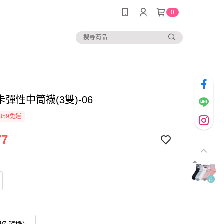
0
彈性中筒襪(3雙)-06
859免運
77