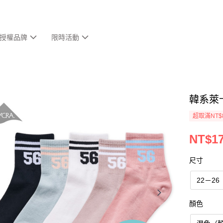
授權品牌
限時活動
韓系萊卡
超取滿NT$
NT$1
尺寸
22－26
顏色