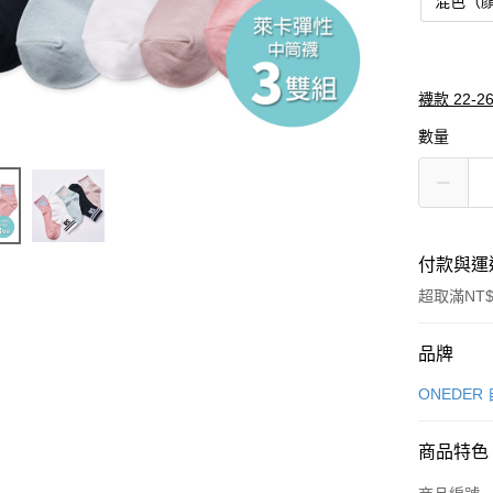
混色（
襪款 22-2
數量
付款與運
超取滿NT$
付款方式
品牌
信用卡一
ONEDER
超商取貨
商品特色
LINE Pay