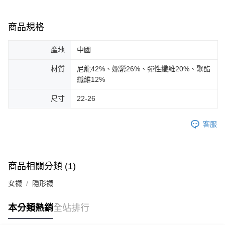
商品規格
產地
中國
材質
尼龍42%、嫘縈26%、彈性纖維20%、聚酯
纖維12%
尺寸
22-26
客服
商品相關分類 (1)
女襪
隱形襪
本分類熱銷
全站排行