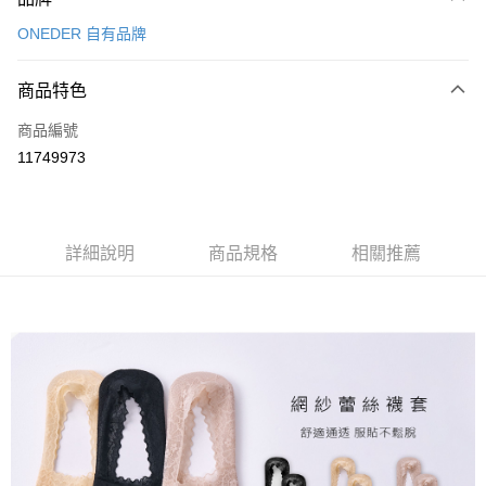
信用卡一次付款
ONEDER 自有品牌
超商取貨付款
商品特色
LINE Pay
商品編號
Apple Pay
11749973
悠遊付
全盈+PAY
ATM付款
詳細說明
商品規格
相關推薦
運送方式
全家取貨付款
每筆NT$80，滿NT$899(含以上)免運費
付款後全家取貨
每筆NT$80，滿NT$859(含以上)免運費
7-11取貨付款