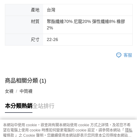
產地
台灣
材質
聚酯纖維70% 尼龍20% 彈性纖維8% 橡膠
2%
尺寸
22-26
客服
商品相關分類 (1)
女襪
中筒襪
本分類熱銷
全站排行
本網站中使用 cookie，欲查詢有關本網站使用 cookie 方式之詳情，及若您不希
熱門標籤
望在電腦上使用 cookie 時應如何變更電腦的 cookie 設定，請參閱本網站「
隱私
權條款
」之 Cookie 聲明。您繼續使用本網站即表示您同意本公司得按本網站使