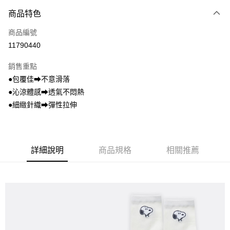
商品特色
LINE Pay
商品編號
Apple Pay
11790440
悠遊付
銷售重點
全盈+PAY
●包覆佳⮕不意滑落
ATM付款
●沁涼體感⮕透氣不悶熱
●細緻針織⮕彈性拉伸
運送方式
全家取貨付款
每筆NT$80，滿NT$899(含以上)免運費
詳細說明
商品規格
相關推薦
付款後全家取貨
每筆NT$80，滿NT$859(含以上)免運費
7-11取貨付款
每筆NT$80，滿NT$899(含以上)免運費