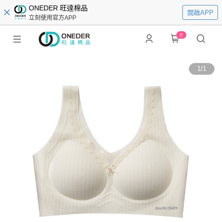
ONEDER 旺達棉品
開啟APP
立刻使用官方APP
0
1
/
1