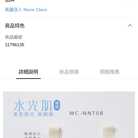
信用卡一次付款
美麗佳人 Marie Claire
超商取貨付款
商品特色
LINE Pay
商品編號
Apple Pay
11796135
悠遊付
全盈+PAY
ATM付款
詳細說明
商品規格
相關推薦
運送方式
全家取貨付款
每筆NT$80，滿NT$899(含以上)免運費
付款後全家取貨
每筆NT$80，滿NT$859(含以上)免運費
7-11取貨付款