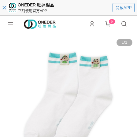
ONEDER 旺達棉品
開啟APP
立刻使用官方APP
0
1
/
1