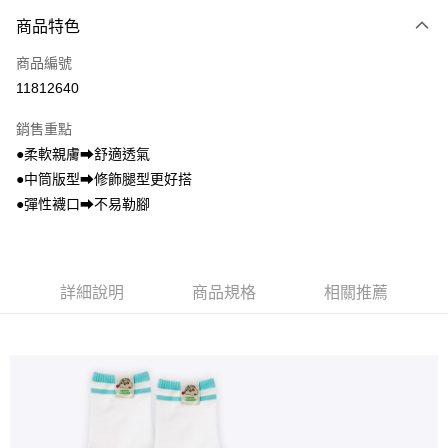
商品特色
LINE Pay
商品編號
Apple Pay
11812640
悠遊付
銷售重點
全盈+PAY
●柔軟親膚⮕舒適透氣
ATM付款
●中筒版型⮕修飾腿型更好搭
●彈性襪口⮕不易勒腳
運送方式
全家取貨付款
每筆NT$80，滿NT$899(含以上)免運費
詳細說明
商品規格
相關推薦
付款後全家取貨
每筆NT$80，滿NT$859(含以上)免運費
7-11取貨付款
每筆NT$80，滿NT$899(含以上)免運費