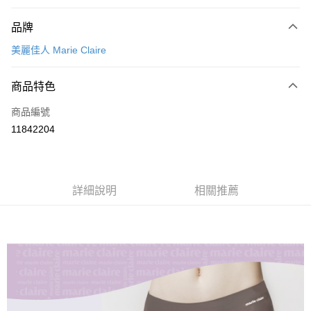
付款方式
品牌
信用卡一次付款
美麗佳人 Marie Claire
超商取貨付款
商品特色
LINE Pay
商品編號
Apple Pay
11842204
悠遊付
全盈+PAY
ATM付款
詳細說明
相關推薦
運送方式
全家取貨付款
每筆NT$80，滿NT$899(含以上)免運費
付款後全家取貨
每筆NT$80，滿NT$859(含以上)免運費