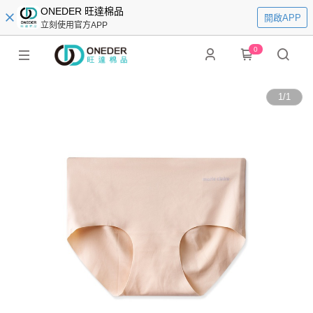
ONEDER 旺達棉品
開啟APP
立刻使用官方APP
0
1
/
1