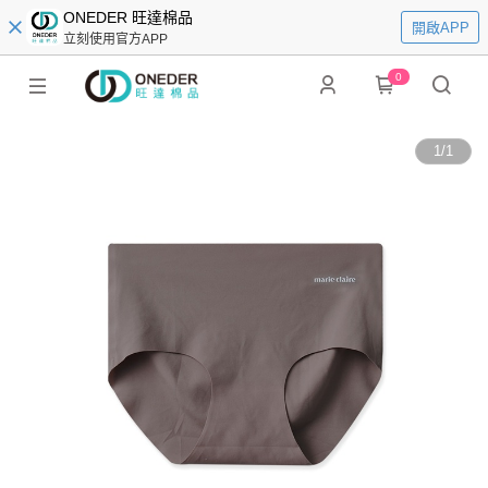
ONEDER 旺達棉品
開啟APP
立刻使用官方APP
0
1
/
1