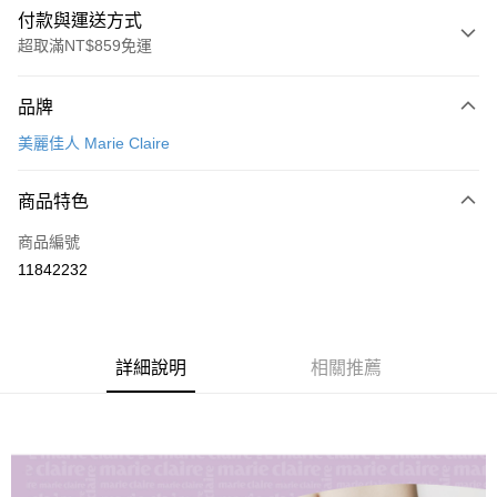
付款與運送方式
超取滿NT$859免運
付款方式
品牌
信用卡一次付款
美麗佳人 Marie Claire
超商取貨付款
商品特色
LINE Pay
商品編號
Apple Pay
11842232
悠遊付
全盈+PAY
ATM付款
詳細說明
相關推薦
運送方式
全家取貨付款
每筆NT$80，滿NT$899(含以上)免運費