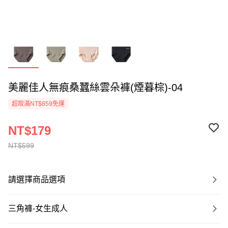
美麗佳人無痕桑蠶絲雲朵褲(煙暮棕)-04
超取滿NT$859免運
NT$179
NT$599
請選擇商品選項
三角褲-女生成人