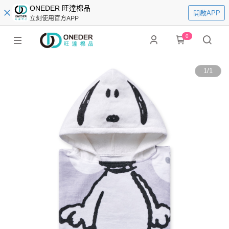
ONEDER 旺達棉品
開啟APP
立刻使用官方APP
0
1
/
1