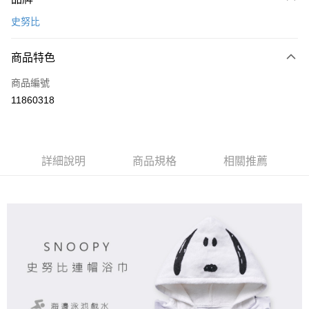
信用卡一次付款
史努比
超商取貨付款
商品特色
LINE Pay
商品編號
Apple Pay
11860318
悠遊付
全盈+PAY
ATM付款
詳細說明
商品規格
相關推薦
運送方式
全家取貨付款
每筆NT$80，滿NT$899(含以上)免運費
付款後全家取貨
每筆NT$80，滿NT$859(含以上)免運費
7-11取貨付款