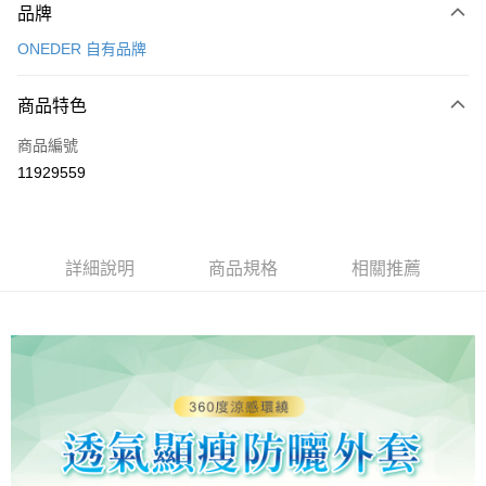
品牌
信用卡一次付款
ONEDER 自有品牌
超商取貨付款
商品特色
LINE Pay
商品編號
Apple Pay
11929559
悠遊付
全盈+PAY
ATM付款
詳細說明
商品規格
相關推薦
運送方式
全家取貨付款
每筆NT$80，滿NT$899(含以上)免運費
7-11取貨付款
每筆NT$80，滿NT$899(含以上)免運費