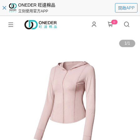
ONEDER 旺達棉品
開啟APP
立刻使用官方APP
0
1
/
1