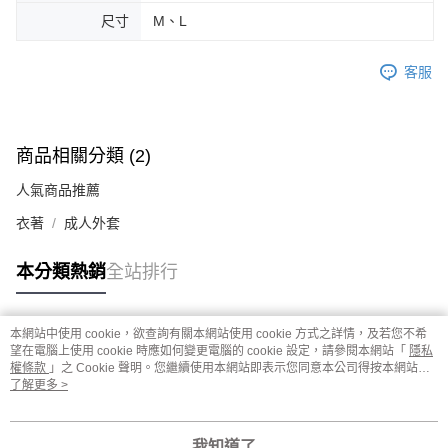
尺寸
M、L
客服
商品相關分類 (2)
人氣商品推薦
衣著
成人外套
本分類熱銷
全站排行
本網站中使用 cookie，欲查詢有關本網站使用 cookie 方式之詳情，及若您不希
熱門標籤
望在電腦上使用 cookie 時應如何變更電腦的 cookie 設定，請參閱本網站「
隱私
權條款
」之 Cookie 聲明。您繼續使用本網站即表示您同意本公司得按本網站使
用條款之 Cookie 聲明使用 cookie。
了解更多 >
我知道了