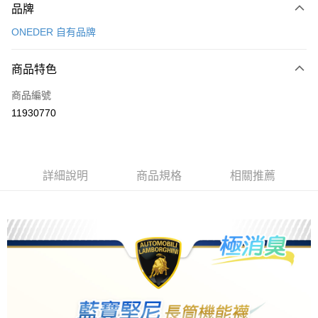
品牌
信用卡一次付款
ONEDER 自有品牌
超商取貨付款
商品特色
LINE Pay
商品編號
Apple Pay
11930770
悠遊付
全盈+PAY
ATM付款
詳細說明
商品規格
相關推薦
運送方式
全家取貨付款
每筆NT$80，滿NT$899(含以上)免運費
7-11取貨付款
每筆NT$80，滿NT$899(含以上)免運費