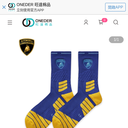
ONEDER 旺達棉品
開啟APP
立刻使用官方APP
0
1
/
1