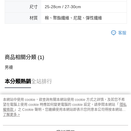
尺寸
25-28cm / 27-30cm
材質
棉、聚酯纖維、尼龍、彈性纖維
客服
商品相關分類 (1)
男襪
本分類熱銷
全站排行
本網站中使用 cookie，欲查詢有關本網站使用 cookie 方式之詳情，及若您不希
熱門標籤
望在電腦上使用 cookie 時應如何變更電腦的 cookie 設定，請參閱本網站「
隱私
權條款
」之 Cookie 聲明。您繼續使用本網站即表示您同意本公司得按本網站使
用條款之 Cookie 聲明使用 cookie。
了解更多 >