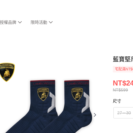
授權品牌
限時活動
藍寶堅尼
宅配滿NT$
NT$2
NT$599
尺寸
27－30