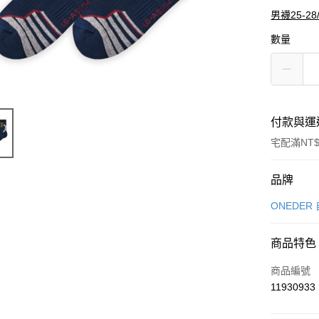
男襪25-28
數量
付款與運
宅配滿NT$
付款方式
品牌
信用卡一
ONEDER
超商取貨
商品特色
LINE Pay
商品編號
Apple Pay
11930933
悠遊付