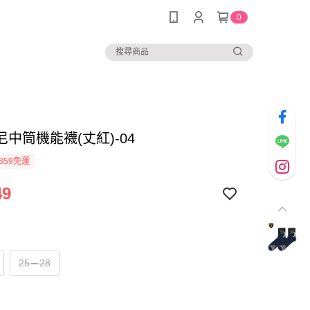
0
中筒機能襪(丈紅)-04
859免運
49
25－28