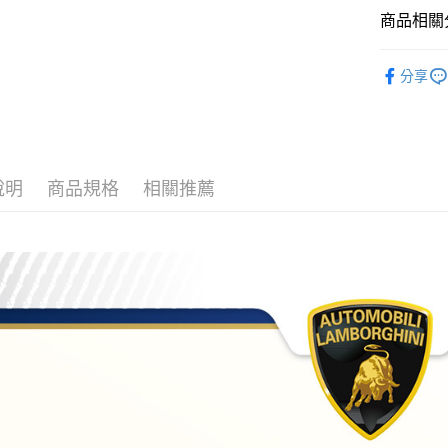
商品相關分
全盈+PAY
男襪
ATM付款
分享
運送方式
全家取貨
說明
商品規格
相關推薦
每筆NT$8
7-11取貨
每筆NT$8
宅配
每筆NT$8