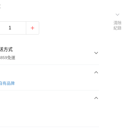
/
清除
紀錄
送方式
859免運
次付款
 自有品牌
付款