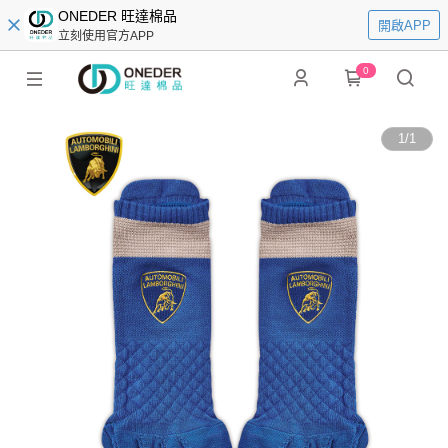
ONEDER 旺達棉品
開啟APP
立刻使用官方APP
0
1
/
1