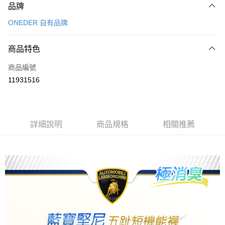
品牌
信用卡一次付款
ONEDER 自有品牌
超商取貨付款
商品特色
LINE Pay
商品編號
Apple Pay
11931516
悠遊付
全盈+PAY
ATM付款
詳細說明
商品規格
相關推薦
運送方式
全家取貨付款
每筆NT$80，滿NT$899(含以上)免運費
7-11取貨付款
每筆NT$80，滿NT$899(含以上)免運費