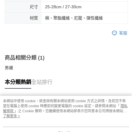
尺寸
25-28cm / 27-30cm
材質
棉、聚酯纖維、尼龍、彈性纖維
客服
商品相關分類 (1)
男襪
本分類熱銷
全站排行
本網站中使用 cookie，欲查詢有關本網站使用 cookie 方式之詳情，及若您不希
熱門標籤
望在電腦上使用 cookie 時應如何變更電腦的 cookie 設定，請參閱本網站「
隱私
權條款
」之 Cookie 聲明。您繼續使用本網站即表示您同意本公司得按本網站使
用條款之 Cookie 聲明使用 cookie。
了解更多 >